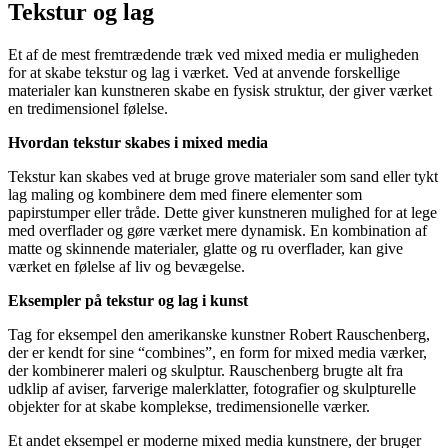
Tekstur og lag
Et af de mest fremtrædende træk ved mixed media er muligheden
for at skabe tekstur og lag i værket. Ved at anvende forskellige
materialer kan kunstneren skabe en fysisk struktur, der giver værket
en tredimensionel følelse.
Hvordan tekstur skabes i mixed media
Tekstur kan skabes ved at bruge grove materialer som sand eller tykt
lag maling og kombinere dem med finere elementer som
papirstumper eller tråde. Dette giver kunstneren mulighed for at lege
med overflader og gøre værket mere dynamisk. En kombination af
matte og skinnende materialer, glatte og ru overflader, kan give
værket en følelse af liv og bevægelse.
Eksempler på tekstur og lag i kunst
Tag for eksempel den amerikanske kunstner Robert Rauschenberg,
der er kendt for sine “combines”, en form for mixed media værker,
der kombinerer maleri og skulptur. Rauschenberg brugte alt fra
udklip af aviser, farverige malerklatter, fotografier og skulpturelle
objekter for at skabe komplekse, tredimensionelle værker.
Et andet eksempel er moderne mixed media kunstnere, der bruger