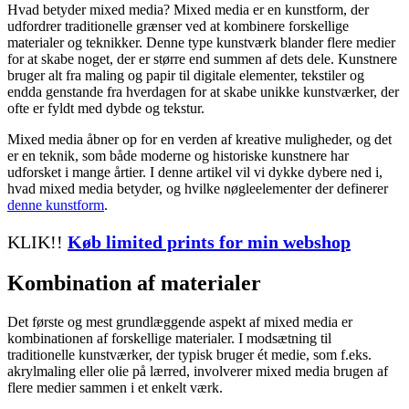
Hvad betyder mixed media? Mixed media er en kunstform, der
udfordrer traditionelle grænser ved at kombinere forskellige
materialer og teknikker. Denne type kunstværk blander flere medier
for at skabe noget, der er større end summen af dets dele. Kunstnere
bruger alt fra maling og papir til digitale elementer, tekstiler og
endda genstande fra hverdagen for at skabe unikke kunstværker, der
ofte er fyldt med dybde og tekstur.
Mixed media åbner op for en verden af kreative muligheder, og det
er en teknik, som både moderne og historiske kunstnere har
udforsket i mange årtier. I denne artikel vil vi dykke dybere ned i,
hvad mixed media betyder, og hvilke nøgleelementer der definerer
denne kunstform
.
KLIK!!
Køb limited prints for min webshop
Kombination af materialer
Det første og mest grundlæggende aspekt af mixed media er
kombinationen af forskellige materialer. I modsætning til
traditionelle kunstværker, der typisk bruger ét medie, som f.eks.
akrylmaling eller olie på lærred, involverer mixed media brugen af
flere medier sammen i et enkelt værk.