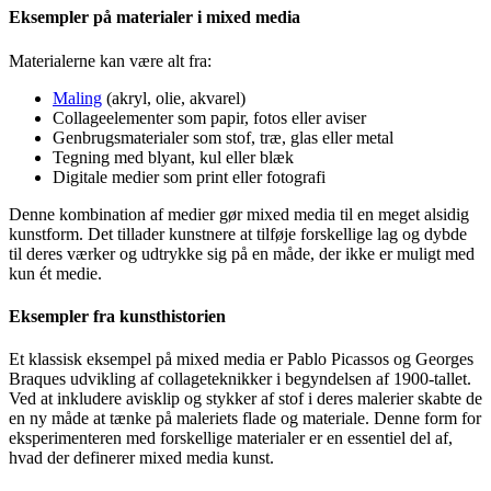
Eksempler på materialer i mixed media
Materialerne kan være alt fra:
Maling
(akryl, olie, akvarel)
Collageelementer som papir, fotos eller aviser
Genbrugsmaterialer som stof, træ, glas eller metal
Tegning med blyant, kul eller blæk
Digitale medier som print eller fotografi
Denne kombination af medier gør mixed media til en meget alsidig
kunstform. Det tillader kunstnere at tilføje forskellige lag og dybde
til deres værker og udtrykke sig på en måde, der ikke er muligt med
kun ét medie.
Eksempler fra kunsthistorien
Et klassisk eksempel på mixed media er Pablo Picassos og Georges
Braques udvikling af collageteknikker i begyndelsen af 1900-tallet.
Ved at inkludere avisklip og stykker af stof i deres malerier skabte de
en ny måde at tænke på maleriets flade og materiale. Denne form for
eksperimenteren med forskellige materialer er en essentiel del af,
hvad der definerer mixed media kunst.