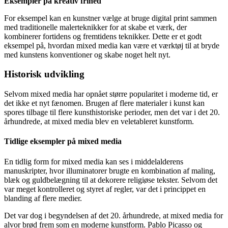
Eksempler på kreativ frihed
For eksempel kan en kunstner vælge at bruge digital print sammen
med traditionelle malerteknikker for at skabe et værk, der
kombinerer fortidens og fremtidens teknikker. Dette er et godt
eksempel på, hvordan mixed media kan være et værktøj til at bryde
med kunstens konventioner og skabe noget helt nyt.
Historisk udvikling
Selvom mixed media har opnået større popularitet i moderne tid, er
det ikke et nyt fænomen. Brugen af flere materialer i kunst kan
spores tilbage til flere kunsthistoriske perioder, men det var i det 20.
århundrede, at mixed media blev en veletableret kunstform.
Tidlige eksempler på mixed media
En tidlig form for mixed media kan ses i middelalderens
manuskripter, hvor illuminatorer brugte en kombination af maling,
blæk og guldbelægning til at dekorere religiøse tekster. Selvom det
var meget kontrolleret og styret af regler, var det i princippet en
blanding af flere medier.
Det var dog i begyndelsen af det 20. århundrede, at mixed media for
alvor brød frem som en moderne kunstform. Pablo Picasso og