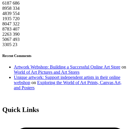
6187
686
8958
334
4839
554
1935
720
8047
322
8783
407
2263
390
5067
493
3305
23
Recent Comments
Artwork Webshop: Building a Successful Online Art Store
on
World of Art Pictures and Art Stores
Unique artwork: Support independent artists in their online
webshop
on
Exploring the World of Art Prints, Canvas Art,
and Posters
Quick Links