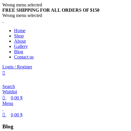
0
0
0
Wrong menu selected
FREE SHIPPING FOR ALL ORDERS OF $150
Wrong menu selected
Home
Shop
About
Gallery
Blog
Contact us
Login / Register
Search
Wishlist
0,00
$
Menu
0,00
$
Blog